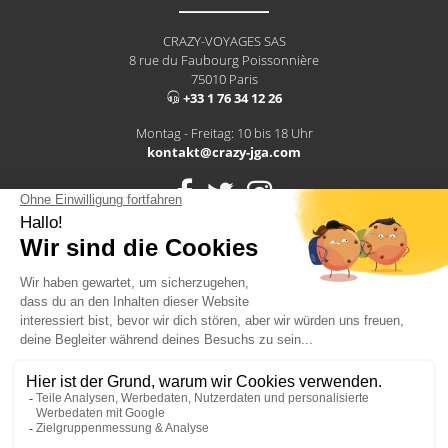
CRAZY-VOYAGES SAS
8 rue du Faubourg Poissonnière
75010 Paris
+33 1 76 34 12 26
Montag - Freitag: 10 bis 18 Uhr
kontakt@crazy-jga.com
Hiscox ist ein Schutz vor Risiken am Arbeitsplatz
2026 - CRAZY-VOYAGES SAS
Alle Rechte vorbehalten