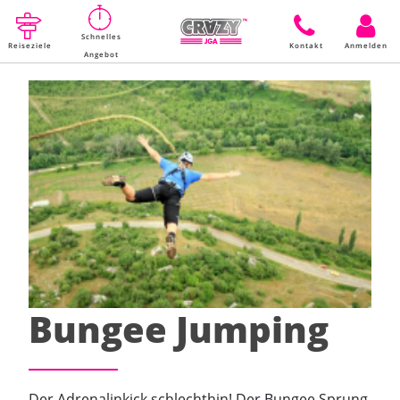
Schnelles
Reiseziele
Kontakt
Anmelden
Angebot
Bungee Jumping
Der Adrenalinkick schlechthin! Der Bungee Sprung