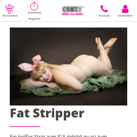
Schnelles
Reiseziele
Kontakt
Anmelden
Angebot
Fat Stripper
Ein heißer Strip zum JGA gehört quasi zum