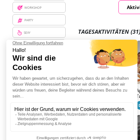
Aktiv
WORKSHOP
PARTY
TAGESAKTIVITÄTEN
(31
SEXY
BESUCHEN
ENTSPANNUNG
ESSEN UND TRINKEN
STREICH
Sexy Wake Up für
A
Frauen
T
EMPFINDUNG
22 €