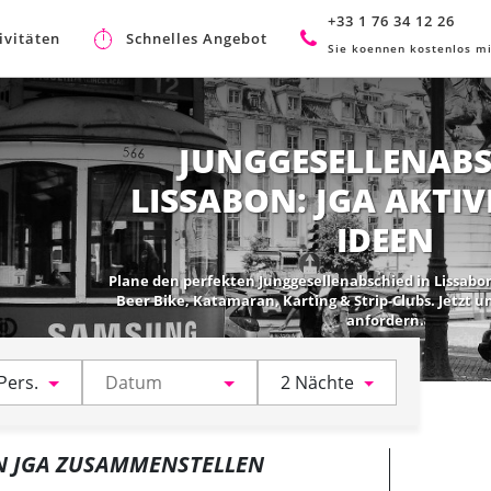
+33 1 76 34 12 26
ivitäten
Schnelles Angebot
Sie koennen kostenlos mi
JUNGGESELLENABS
LISSABON: JGA AKTIV
IDEEN
Plane den perfekten Junggesellenabschied in Lissabon
Beer Bike, Katamaran, Karting & Strip-Clubs. Jetzt 
anfordern.
Pers.
2 Nächte
N JGA ZUSAMMENSTELLEN