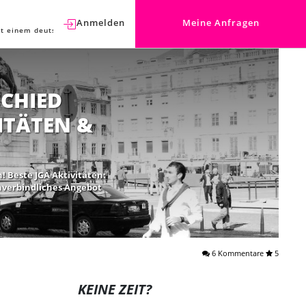
Anmelden
Meine Anfragen
t einem deutschen Berater sprechen.
CHIED
ITÄTEN &
! Beste JGA Aktivitäten:
unverbindliches Angebot
6 Kommentare
5
KEINE ZEIT?