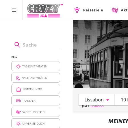
Reiseziele
Akt
Filter
TAGESAKTIVITÄTEN
NACHTAKTIVITÄTEN
UNTERKÜNFTE
Lissabon
10 
TRANSFER
JGA
>
Lissabon
SPORT UND SPIEL
MEINE
UNVERMEIDLICH