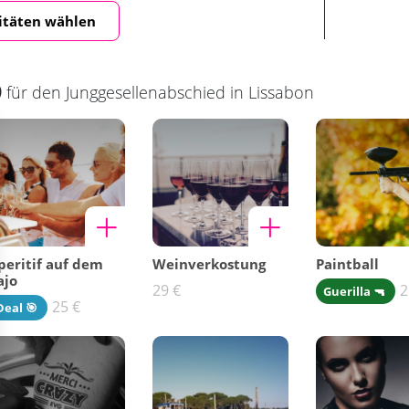
itäten wählen
)
für den Junggesellenabschied in Lissabon
peritif auf dem
Weinverkostung
Paintball
ajo
29 €
2
Guerilla 🔫
25 €
Deal 🎯