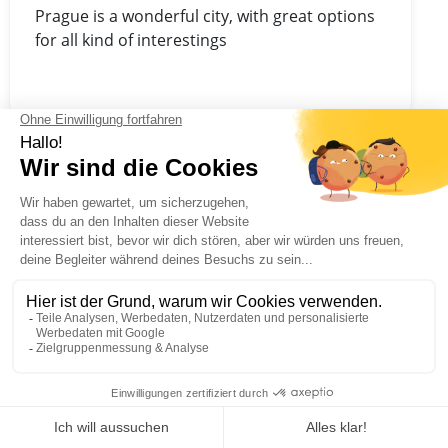
Prague is a wonderful city, with great options
for all kind of interestings
Jürgen
Sonntag 17 März 2024
Reiseziel : Budapest
Link to activity : Paintball
everything went really well and was really
good organized
Jürgen
Sonntag 17 März 2024