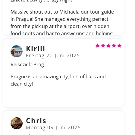
Massive shout out to Michaela our tour guide
in Prague! She managed everything perfect
from the pick up at the airport, over hidden
food spots and bar to answering and helping
with any questions we had! Also our driver
Kirill
Enzo was professional! Highly recommend to
book Michaela as a tour guide, she is putting
Freitag 20 Juni 2025
biggest effort in the groups satisfaction. Her
Reiseziel : Prag
selection of bars, strip- and nightclubs been
Prague is an amazing city, lots of bars and
on point!
clean city!
Chris
Montag 09 Juni 2025