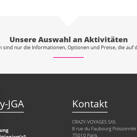
Unsere Auswahl an Aktivitäten
 sind nur die Informationen, Optionen und Preise, die auf d
y-JGA
Kontakt
CRAZY-VOYAGES SAS
t
8 rue du Faubourg Poissonnièr
lung
75010 Paris
ktioniert's?