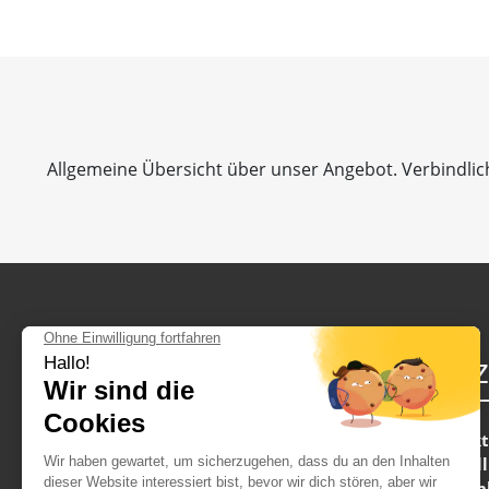
Allgemeine Übersicht über unser Angebot. Verbindlich
Partnerwebseiten
Craz
Crazy-EVG
Kontak
Darstel
Crazy-evjF
Wie fun