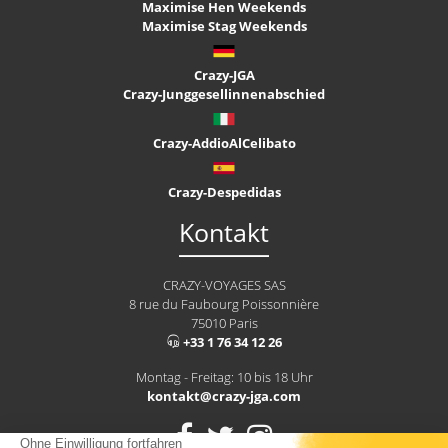
Maximise Hen Weekends
Maximise Stag Weekends
Crazy-JGA
Crazy-Junggesellinnenabschied
Crazy-AddioAlCelibato
Crazy-Despedidas
Kontakt
CRAZY-VOYAGES SAS
8 rue du Faubourg Poissonnière
75010 Paris
+33 1 76 34 12 26
Montag - Freitag: 10 bis 18 Uhr
kontakt@crazy-jga.com