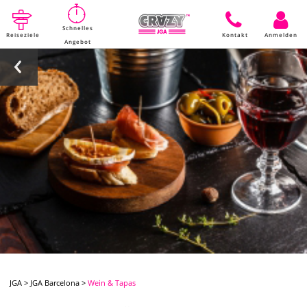
Schnelles
Reiseziele
Kontakt
Anmelden
Angebot
JGA
>
JGA Barcelona
>
Wein & Tapas