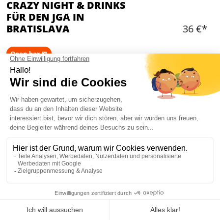
CRAZY NIGHT & DRINKS
FÜR DEN JGA IN
BRATISLAVA
36 €*
Open bar 🍺
Hinzufügen
WAS IST ENTHALTEN?
Eine Tour durch die besten Bars der Stadt
nacheuren Wünschen für 5 Stunden, in eurem
Tempo
Unbegrenzt Bier für 1 Stunde
Ein Eintritt in der besten Stripclub, wenn ihr
möchtet
Mein JGA in Bratislava
Ein Eintritt in einen der besten Nachtclubs der