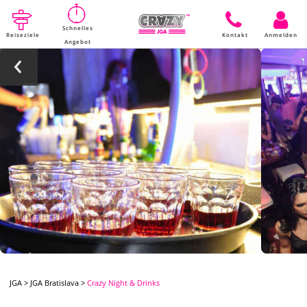
Schnelles
Reiseziele
Kontakt
Anmelden
Angebot
JGA
>
JGA Bratislava
>
Crazy Night & Drinks