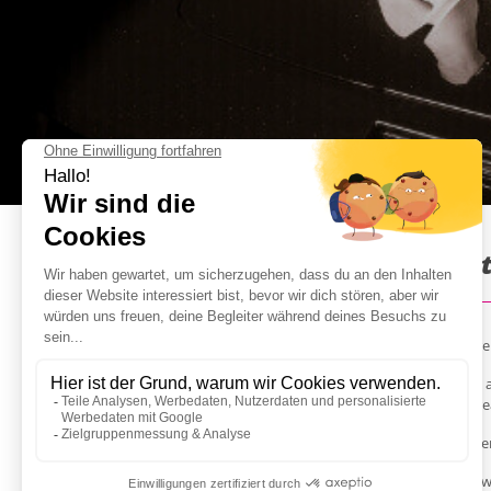
Limo Flughafentransfer & St
Überrascht den zukünftigen Bräutigam direkt nach eur
Eine charmante Reiseführerin wartet bei eurer Ankunft 
dem Schild zu personalisieren und ihr könnt absolut kre
Sie bringt euch dann zum heißen Schlitter: einer Chrysl
Eine Stripshow von einer sexy rumänischen Stripperin w