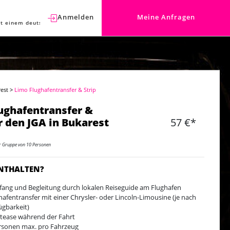
Anmelden
Meine Anfragen
t einem deutschen Berater sprechen.
est
>
Limo Flughafentransfer & Strip
ughafentransfer &
ür den JGA in Bukarest
57 €*
er Gruppe von 10 Personen
ENTHALTEN?
ang und Begleitung durch lokalen Reiseguide am Flughafen
hafentransfer mit einer Chrysler- oder Lincoln-Limousine (je nach
ügbarkeit)
ptease während der Fahrt
rsonen max. pro Fahrzeug