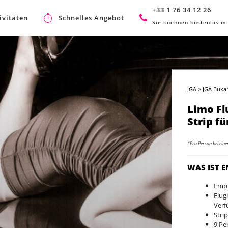
+33 1 76 34 12 26
ivitäten
Schnelles Angebot
Sie koennen kostenlos mi
JGA
>
JGA Bukar
Limo Fl
Strip f
*Pro Person bei ein
WAS IST 
Empf
Flug
Verf
Stri
9 Pe