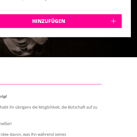
HINZUFÜGEN
rip!
bt ihr übrigens die Möglichkeit, die Botschaft auf zu
heißer!
e Idee davon, was ihn während seines