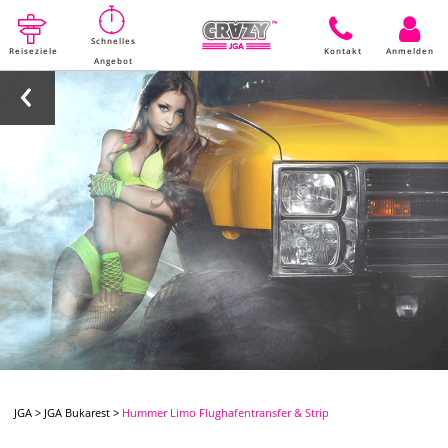
Schnelles
Reiseziele
Kontakt
Anmelden
Angebot
JGA
>
JGA Bukarest
>
Hummer Limo Flughafentransfer & Strip