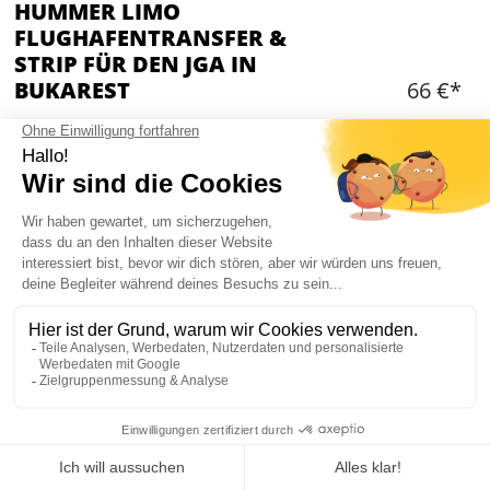
HUMMER LIMO
FLUGHAFENTRANSFER &
STRIP FÜR DEN JGA IN
BUKAREST
66 €*
Hinzufügen
WAS IST ENTHALTEN?
Transfer vom Flughafen zur Unterkunft mit einer
Hummer Limousine
Kapazität: 10-14 Personen
Empfang am Flughafen und Begleitung durch
lokalen Reiseguide
Striptease in der Hummer Limo
Mein JGA in Bukarest