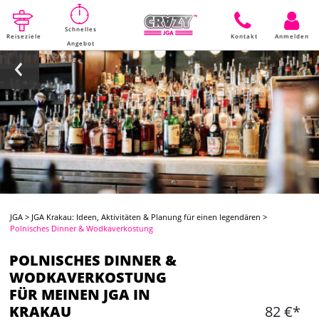
Schnelles
Reiseziele
Kontakt
Anmelden
Angebot
JGA
>
JGA Krakau: Ideen, Aktivitäten & Planung für einen legendären
>
Polnisches Dinner & Wodkaverkostung
POLNISCHES DINNER &
WODKAVERKOSTUNG
FÜR MEINEN JGA IN
KRAKAU
82 €*