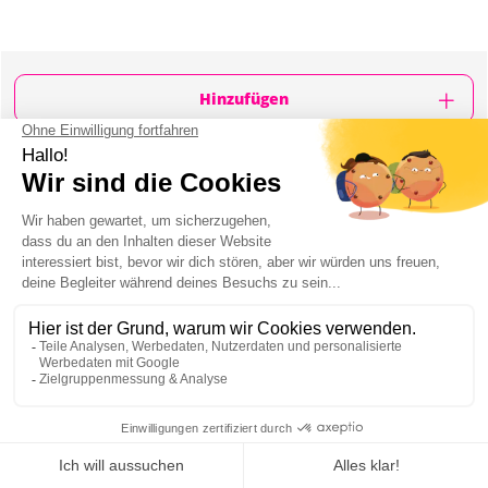
Hinzufügen
WAS IST ENTHALTEN?
Traditionelles polnisches Abendessen
2-Gänge Menü
Typisch polnisches Restaurant in der Altstadt
3 Wodka-Shots während der Wodkaverkostung
Begleitung durch lokalen Reiseguide zu Fuß oder
per Taxi (auf eigene Kosten)
1 Glas Wein oder Bier zum Essen inklusive
Mein JGA in Krakau
POLNISCHES DINNER & WODKAVERKOSTUNG IN