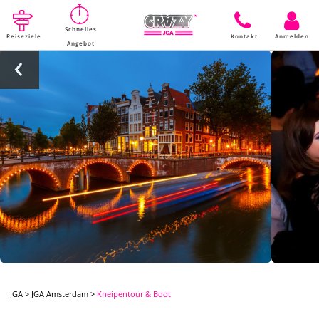
Schnelles
Reiseziele
Kontakt
Anmelden
Angebot
JGA
>
JGA Amsterdam
>
Kneipentour & Boot