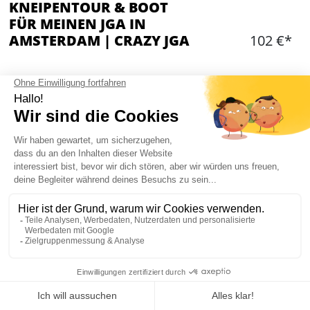
KNEIPENTOUR & BOOT
FÜR MEINEN JGA IN
AMSTERDAM | CRAZY JGA
102 €*
Hinzufügen
WAS IST ENTHALTEN?
Private Kreuzfahrt
2 Stunden Aktivität
Unbegrenzte Getränke an Bord (Bier, Wein und
alkoholfreie Getränke)
Besuch von 2 Bars
1 Getränk in jeder Bar (Bier, Wein oder Softdrink)
Treffpunkt im Zentrum von Amsterdam
Mein JGA in Amsterdam
Kapitän