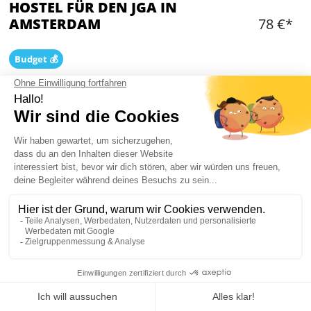
HOSTEL FÜR DEN JGA IN
AMSTERDAM
78 €*
Budget 💰
Hinzufügen
WAS IST ENTHALTEN?
Ein oder mehrere Privatzimmer in unserem
Hostel
Zimmer für 4, 6 oder 8 Personen
Bettwäsche inklusive – Handtuchverleih auf
Anfrage
Privates Badezimmer in jedem Zimmer
Möglichkeit, Frühstück hinzuzufügen
Mein JGA in Amsterdam