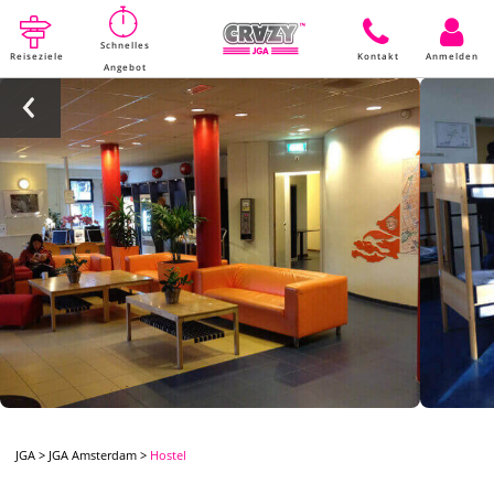
Schnelles
Reiseziele
Kontakt
Anmelden
Angebot
JGA
>
JGA Amsterdam
>
Hostel