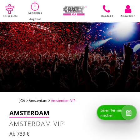
Schnelles
Reiseziele
Kontakt
Anmelden
Angebot
JGA
>
Amsterdam
>
Amsterdam VIP
Einen Termin
AMSTERDAM
machen
AMSTERDAM VIP
Ab 739 €