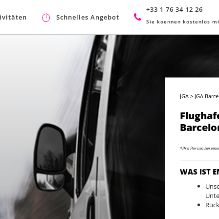
+33 1 76 34 12 26
ivitäten
Schnelles Angebot
Sie koennen kostenlos mi
JGA
>
JGA Barc
Flughaf
Barcelo
*Pro Person bei ein
WAS IST 
Unse
Unte
Rück