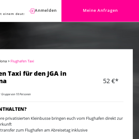
Anmelden
Meine Anfragen
t einem deutschen Berater sprechen.
elona
>
Flughafen Taxi
en Taxi für den JGA in
na
52 €*
er Gruppe von 10 Personen
ENTHALTEN?
re privatisierten Kleinbusse bringen euch vom Flughafen direkt zur
rkunft
transfer zum Flughafen am Abreisetag inklusive