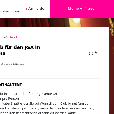
Anmelden
Meine Anfragen
t einem deutschen Berater sprechen.
elona
>
Stripclub
b für den JGA in
na
10 €*
er Gruppe von 10 Personen
ENTHALTEN?
ritt in den Stripclub für die gesamte Gruppe
er pro Person
privater Shuttle, der Sie auf Wunsch zum Club bringt (um von
em Transfer zu profitieren, muss der Kunde im Voraus anrufen,
t der Transfer rechtzeitig organisiert werden kann)