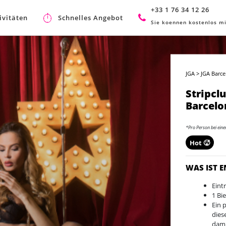
+33 1 76 34 12 26
ivitäten
Schnelles Angebot
Sie koennen kostenlos mi
JGA
>
JGA Barc
Stripclu
Barcelo
*Pro Person bei ein
Hot 🥵
WAS IST 
Eint
1 Bi
Ein 
dies
dami