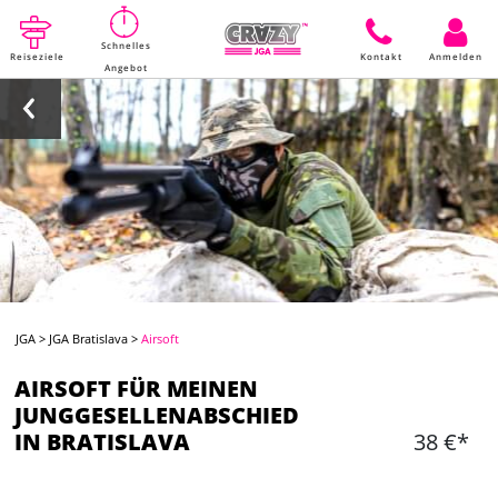
Schnelles
Reiseziele
Kontakt
Anmelden
Angebot
JGA
>
JGA Bratislava
>
Airsoft
AIRSOFT FÜR MEINEN
JUNGGESELLENABSCHIED
IN BRATISLAVA
38 €*