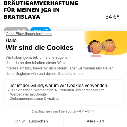
BRÄUTIGAMVERHAFTUNG
FÜR MEINEN JGA IN
BRATISLAVA
34 €*
Gruselig 😨
Prank 😈
Hinzufügen
WAS IST ENTHALTEN?
Verhaftung des Bräutigams durch 1-2 falsche
Polizisten in der Bar
15-minütige Striptease-Show
freier Eintritt für die Teilnehmer
1 Freibier pro Teilnehmer
Reisebegleiterin
Mein JGA in Bratislava