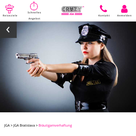
Schnelles
Reiseziele
Kontakt
Anmelden
Angebot
JGA
>
JGA Bratislava
>
Bräutigamverhaftung