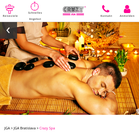
Schnelles
Reiseziele
Kontakt
Anmelden
Angebot
JGA
>
JGA Bratislava
>
Crazy Spa