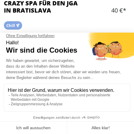
CRAZY SPA FÜR DEN JGA
IN BRATISLAVA
40 €*
Chill 🍹
Hinzufügen
WAS IST ENTHALTEN?
Zugang zum Spa
3 Stunden-Ticket für euch und eure Gruppe
Ausstattung: Pool, Sauna, Jacuzzi, Hammam
Euer Guide begleitet euch ins Spa, um
Verständnisschwierigkeiten zu unterbinden
Mein JGA in Bratislava