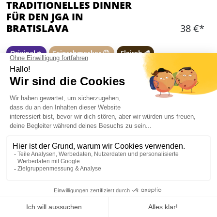
TRADITIONELLES DINNER
FÜR DEN JGA IN
BRATISLAVA
38 €*
Original ⭐️
Feinschmecker 🤤
Fleisch 🥩
Hinzufügen
WAS IST ENTHALTEN?
1 reservierter Tische für eure Gruppe
1 Menü mit drei Gängen pro Person
1 Bier pro Person
in Begleitung mit ihren Reiseleiters
Mein JGA in Bratislava