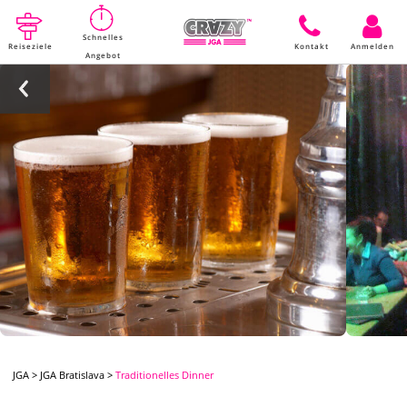
Schnelles
Reiseziele
Kontakt
Anmelden
Angebot
JGA
>
JGA Bratislava
>
Traditionelles Dinner