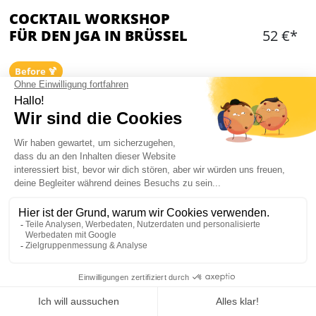
COCKTAIL WORKSHOP
FÜR DEN JGA IN BRÜSSEL
52 €*
Before 🍹
Hinzufügen
WAS IST ENTHALTEN?
Kurs auf Englisch oder Französisch gemeinsam
mit anderen
Dauer des Workshops: 2h unter Anleitung eines
Profis
Erstellen und Verkostung von 3 Cocktails /
Person
Mein JGA in Brüssel
Das Cocktail-Rezept