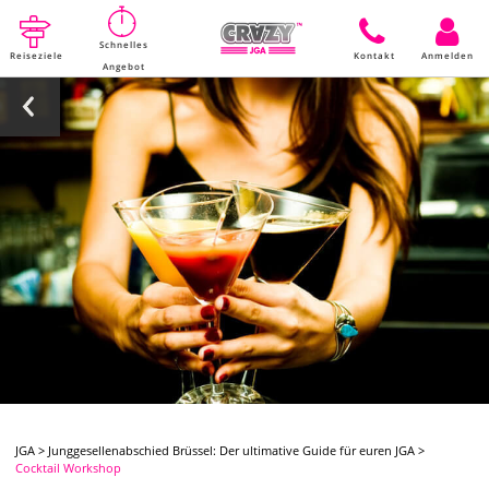
Schnelles
Reiseziele
Kontakt
Anmelden
Angebot
JGA
>
Junggesellenabschied Brüssel: Der ultimative Guide für euren JGA
>
Cocktail Workshop