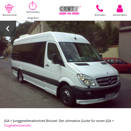
Schnelles
Reiseziele
Kontakt
Anmelden
Angebot
JGA
>
Junggesellenabschied Brüssel: Der ultimative Guide für euren JGA
>
Flughafentransfer