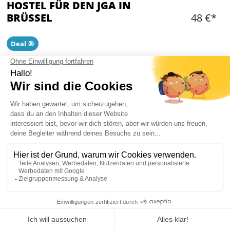
HOSTEL FÜR DEN JGA IN
BRÜSSEL
48 €*
Deal 🎯
Hinzufügen
WAS IST ENTHALTEN?
Ein oder mehrere Privaträume abhängig von der
Gruppengröße
In der Nähe von Bars und Restaurants
HOSTEL IN BRÜSSEL : INFORMATION
Mein JGA in Brüssel
Wir haben für Euch die besten Hostels herausgesucht: zentral gelegen,