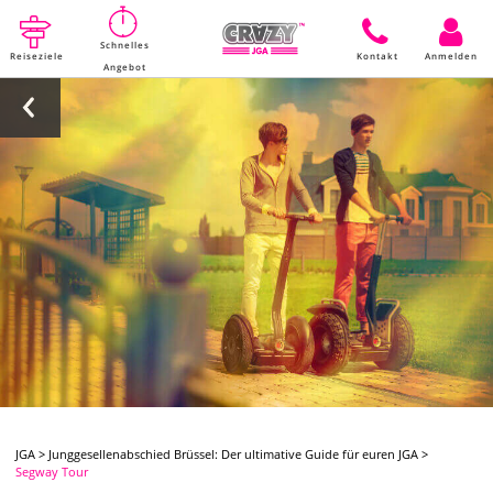
Schnelles
Reiseziele
Kontakt
Anmelden
Angebot
JGA
>
Junggesellenabschied Brüssel: Der ultimative Guide für euren JGA
>
Segway Tour