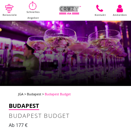
Schnelles
Reiseziele
Kontakt
Anmelden
Angebot
JGA
>
Budapest
>
Budapest Budget
Einen Termin
machen
BUDAPEST
BUDAPEST BUDGET
Ab 177 €