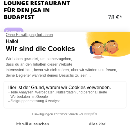
LOUNGE RESTAURANT
FÜR DEN JGA IN
BUDAPEST
78 €*
Fancy ✨
Hinzufügen
WAS IST ENTHALTEN?
Ausgezeichnetes Drei-Gänge-Menü in trendiger
Location
2 Gläser Wein pro Person während des Essens
Guide
Mein JGA in Budapest