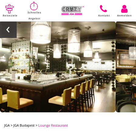
Schnelles
Reiseziele
Kontakt
Anmelden
Angebot
JGA
>
JGA Budapest
>
Lounge Restaurant