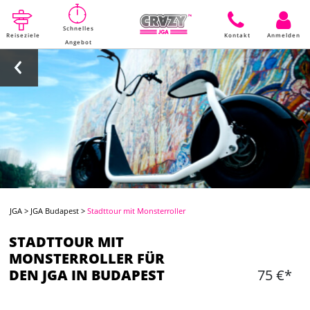
Schnelles
Reiseziele
Kontakt
Anmelden
Angebot
JGA
>
JGA Budapest
>
Stadttour mit Monsterroller
STADTTOUR MIT
MONSTERROLLER FÜR
DEN JGA IN BUDAPEST
75 €*