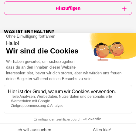
Hinzufügen
WAS IST ENTHALTEN?
Eingang zum Casino
Zugang zu allen Spielzonen
Getränke nach Belieben
50 Lei Marken inbegriffen
Personalausweis erforderlich
Begleitung durch lokalen Reiseguide
Mindestens 8 Personen
CASINO EINTRITT IN BUKAREST : INFORMATION
Versucht, den Jackpot mit dieser Casinonacht bei Ihrem
Mein JGA in Bukarest
Junggesellenabschied in Bukarest zu gewinnen!