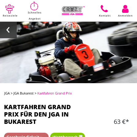
Schnelles
Reiseziele
Kontakt
Anmelden
Angebot
JGA
>
JGA Bukarest
>
Kartfahren Grand Prix
KARTFAHREN GRAND
PRIX FÜR DEN JGA IN
BUKAREST
63 €*