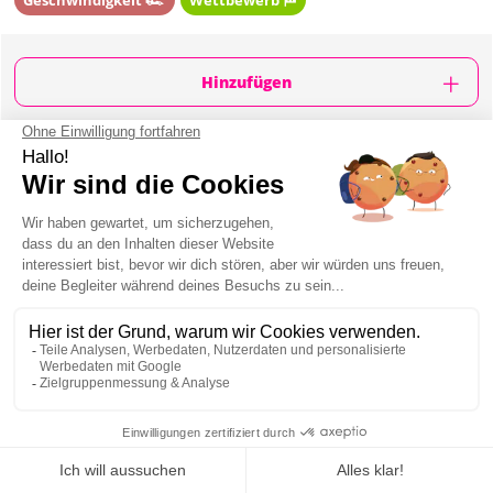
Geschwindigkeit 🏎️
Wettbewerb 🏁
Hinzufügen
WAS IST ENTHALTEN?
Etwa 2 Stunden Aktivität
Nicht privatisierte Strecke, Indoor
2 x 8-Minuten-Rennen
Lehrer
700 m lange Strecke mit 4 Rampen, 2 Brücken
und 27 Kurven
Unterstützung durch Ihren englischsprachigen
Reiseführer vor Ort
Mindestens 6 Personen
Die Strecke liegt im Stadtzentrum
Mein JGA in Bukarest
Der Reiseführer hilft Ihnen bei der Buchung von