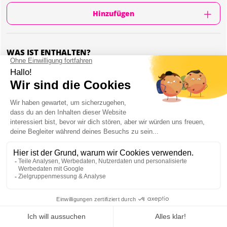
Hinzufügen
WAS IST ENTHALTEN?
Die Aktivität findet in Sopot statt
15min Flyboard pro Person
Ausbilder zur Einweisung vor Ort
Komplette Flyboard-Ausrüstung und Anzüge
werden zur Verfügung gestellt
Begleitung durch lokalen Reiseguide
FLYBOARD IN DANZIG : INFORMATION
Als Stadt an der
Ostsee ist Danzig
einer der besten Standorte, um
Flyboard
auszuprobieren.
Mein JGA in Danzig
Testet das Flyboard während eures
Junggesellenabschieds
und lasst