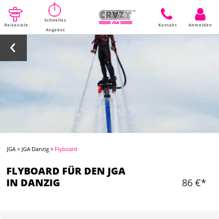
Schnelles
Reiseziele
Kontakt
Anmelden
Angebot
JGA
>
JGA Danzig
>
Flyboard
FLYBOARD FÜR DEN JGA
IN DANZIG
86 €*