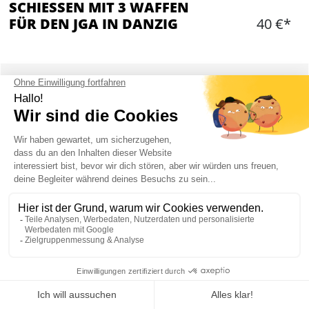
SCHIESSEN MIT 3 WAFFEN
FÜR DEN JGA IN DANZIG
40 €*
Hinzufügen
WAS IST ENTHALTEN?
20 Kugeln pro Person
3 verschiedene Waffen - Glock 17, CZ Schatten 9
Parabellum, Beretta 92FS 9 Parabellum
Ausbilder und Sicherheitseinweisung
Begleitung durch lokalen Reiseguide
Hin- und Rücktransfer inklusive
Mein JGA in Danzig