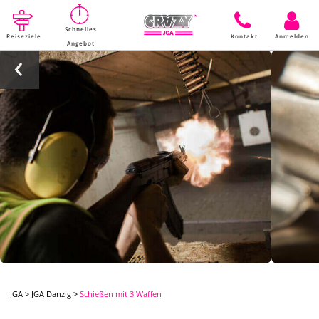
Schnelles
Reiseziele
Kontakt
Anmelden
Angebot
JGA
>
JGA Danzig
>
Schießen mit 3 Waffen