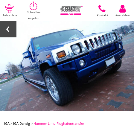
Schnelles
Reiseziele
Kontakt
Anmelden
Angebot
JGA
>
JGA Danzig
>
Hummer Limo Flughafentransfer