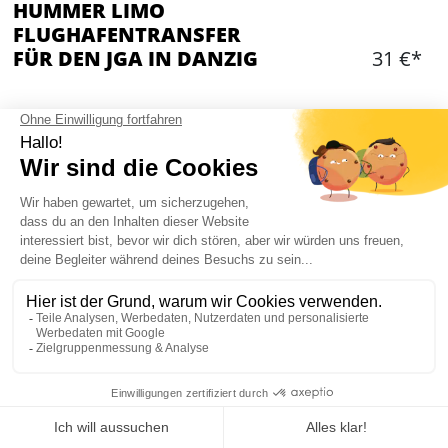
HUMMER LIMO
FLUGHAFENTRANSFER
FÜR DEN JGA IN DANZIG
31 €*
Hinzufügen
WAS IST ENTHALTEN?
Transfer Flughafen-Unterkunft an Bord einer
Hummer Limousine
Empfang und Begleitung von lokaler Betreuerin
Alkohol kann in der Limo gekauft werden
Max 17 Personen
Mein JGA in Danzig