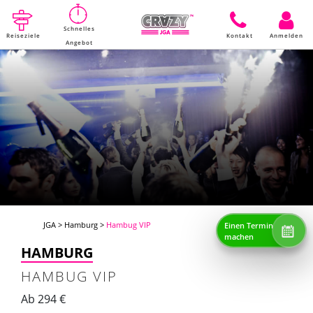
Schnelles
Reiseziele
Kontakt
Anmelden
Angebot
JGA
>
Hamburg
>
Hambug VIP
Einen Termin
machen
HAMBURG
HAMBUG VIP
Ab 294 €