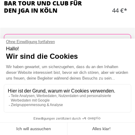
BAR TOUR UND CLUB FÜR
DEN JGA IN KÖLN
44 €*
Hinzufügen
WAS IST ENTHALTEN?
Bar Tour mit unserer Reisebegleiterin für 4
Stunden
Besuch von 3 - 4 Bars
1 Shot
Eintritt in den Club gegen Mitternacht
Max 30 Leuten
Mein JGA in Köln