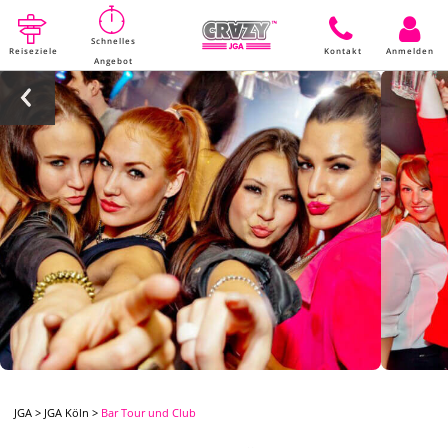
Schnelles
Reiseziele
Kontakt
Anmelden
Angebot
JGA
>
JGA Köln
>
Bar Tour und Club