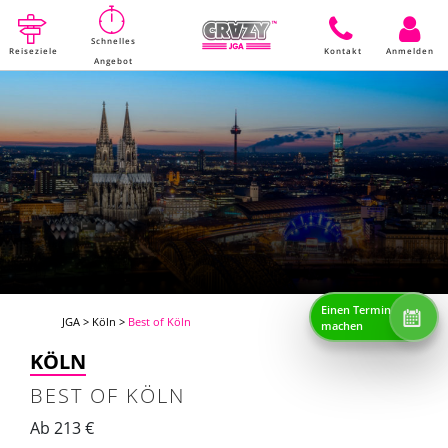
Schnelles
Reiseziele
Kontakt
Anmelden
Angebot
Einen Termin
JGA
>
Köln
>
Best of Köln
machen
KÖLN
BEST OF KÖLN
Ab 213 €