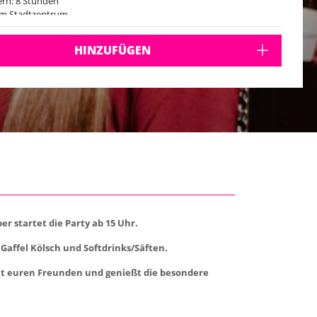
rn: 8 Stunden
im Stadtzentrum
HINZUFÜGEN
r startet die Party ab 15 Uhr.
 Gaffel Kölsch und Softdrinks/Säften.
mit euren Freunden und genießt die besondere