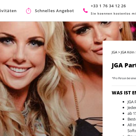
+33 1 76 34 12 26
ivitäten
Schnelles Angebot
Sie koennen kostenlos mi
JGA
>
JGA Köln
JGA Par
*Pro Person bei ein
WAS IST 
JGA 
Jede
ab 1
Best
All 
Soft