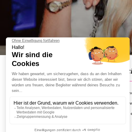
JGA Party in Köln : Informat
Feiert euren Junggesellenabschied mit einer legend
Euch erwartet die beste Chart- und Partymusik sowi
Die Veranstaltung dauert 8 Stunden und findet in 
Atmosphäre!