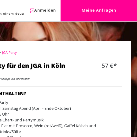
Anmelden
Meine Anfragen
t einem deutschen Berater sprechen.
>
JGA Party
ty für den JGA in Köln
57 €*
er Gruppe von 10 Personen
ENTHALTEN?
Party
n Samstag Abend (April - Ende Oktober)
5 Uhr
e Chart- und Partymusik
In Flat mit Prosecco, Wein (rot/weiß), Gaffel Kölsch und
drinks/Säfte