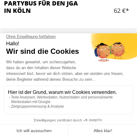
PARTYBUS FÜR DEN JGA
IN KÖLN
62 €*
Hinzufügen
WAS IST ENTHALTEN?
1 Stunde Fahrt durch die Nacht mit der Partybus
Transfer zum Ziel Eurer Wahl
Chaffeur
Roter Teppich
1 Flashe Sekt
Max. 25 Personen
Gebühr für eigene Getränke: 5 EUR pro Person
Mein JGA in Köln