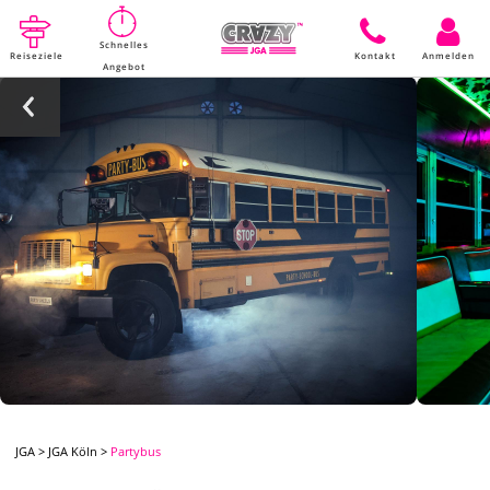
Schnelles
Reiseziele
Kontakt
Anmelden
Angebot
JGA
>
JGA Köln
>
Partybus