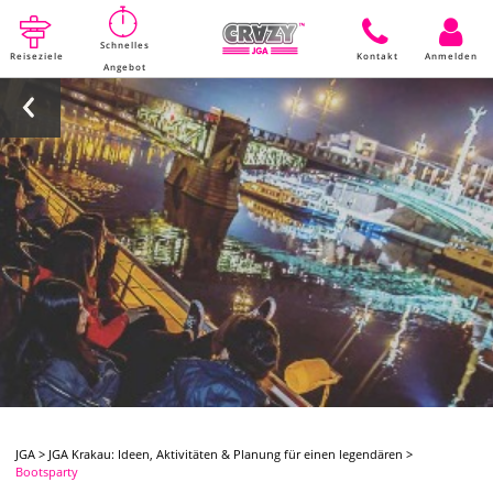
Schnelles
Reiseziele
Kontakt
Anmelden
Angebot
JGA
>
JGA Krakau: Ideen, Aktivitäten & Planung für einen legendären
>
Bootsparty