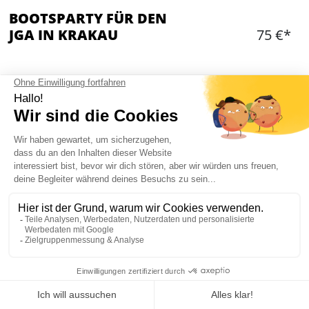
BOOTSPARTY FÜR DEN
JGA IN KRAKAU
75 €*
Hinzufügen
WAS IST ENTHALTEN?
2 Stunden feinste Partystimmung bei der
Bootsparty in Krakau
Öffentliche Feier mit anderen Gruppen
Open Bar während der gesamten Fahrt (Bier,
Wodka, Gin, Rum etc...)
Trinkspiele an Bord des Bootes
Fast-Line-Eintritt in einen Nachtclub im
Mein JGA in Krakau
Anschluss