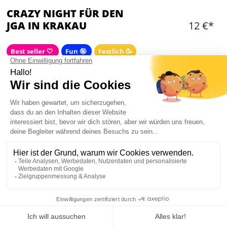
CRAZY NIGHT FÜR DEN
JGA IN KRAKAU
12 €*
Best seller 🤍
Fun 🤪
Festlich 🥳
ADDITIONAL OPTIONS
Wähle eine Option
Hinzufügen
WAS IST ENTHALTEN?
Unsere Reisebegleiterin für 5 Stunden
Bar Tour zu den besten Bars in Krakau - sagt
Mein JGA in Krakau
uns, was Ihr mögt und wir bringen euch hin!