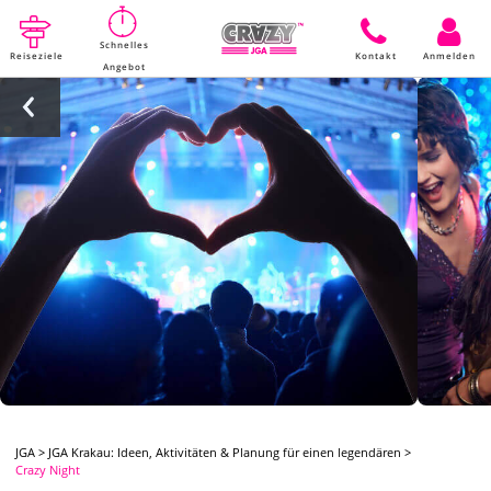
Schnelles
Reiseziele
Kontakt
Anmelden
Angebot
JGA
>
JGA Krakau: Ideen, Aktivitäten & Planung für einen legendären
>
Crazy Night