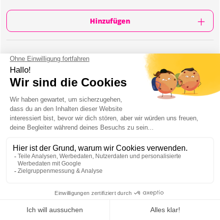
Hinzufügen
WAS IST ENTHALTEN?
Dauer: 4-stündige Bartour
Drinkspiele
Welcome-Shots in den Bars
1 Stunden Openbar (Bier, Wodka, Rum, Gin,
Shots nach Beliebem inklusive)
VIP Club Eintritt am Ende der Bartour inklusive
Englischsprachiger Reiseguide
Fotograf
PUBLIC BAR CRAWL IN KRAKAU : INFORMATION
Mein JGA in Krakau
Wie wäre es mit einem
Public Bar Crawl
in Krakau während eures