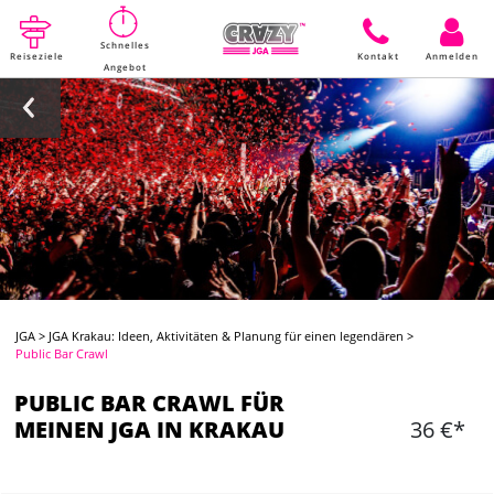
Schnelles
Reiseziele
Kontakt
Anmelden
Angebot
JGA
>
JGA Krakau: Ideen, Aktivitäten & Planung für einen legendären
>
Public Bar Crawl
PUBLIC BAR CRAWL FÜR
MEINEN JGA IN KRAKAU
36 €*