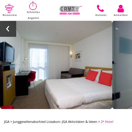
Schnelles
Reiseziele
Kontakt
Anmelden
Angebot
JGA
>
Junggesellenabschied Lissabon: JGA Aktivitäten & Ideen
>
2* Hotel