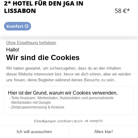
2* HOTEL FÜR DEN JGA IN
LISSABON
58 €*
Komfort 😏
Hinzufügen
WAS IST ENTHALTEN?
Zimmer für 2,3 oder 4 Personen im 2* Hotel in
der Innenstadt
Frühstück ist zusätzlich buchbar
2* HOTEL IN LISSABON : INFORMATION
Mein JGA in Lissabon
Unsere Hotels befinden sich alle im Zentrum von Lissabon sind sauber