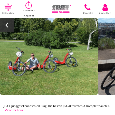
Schnelles
Reiseziele
Kontakt
Anmelden
Angebot
JGA
>
Junggesellenabschied Prag: Die besten JGA Aktivitäten & Komplettpakete
>
E-Scooter Tour