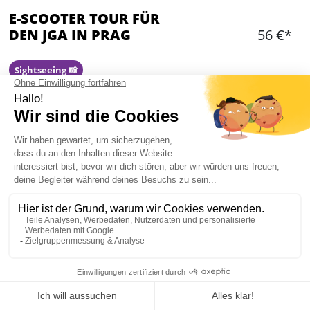
E-SCOOTER TOUR FÜR
DEN JGA IN PRAG
56 €*
Sightseeing 📸
Hinzufügen
WAS IST ENTHALTEN?
Ein einheimischer Guide
1h 30 Minuten
Ein Scooter pro Person
Ein Bier pro Person
Equipment
Mein JGA in Prag