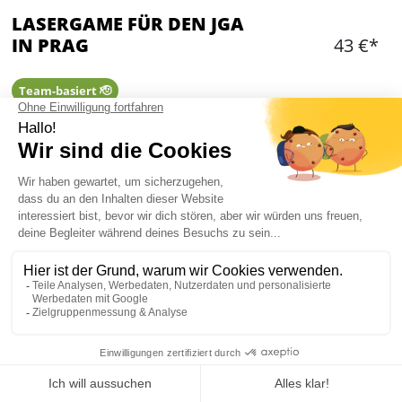
LASERGAME FÜR DEN JGA
IN PRAG
43 €*
Team-basiert 🫡
Hinzufügen
WAS IST ENTHALTEN?
3 Runden zu je 12 Minuten
Ein Profi zur Einweisung
Komplette Ausrüstung
Reisebegleitung
Max 15 Leuten
Mein JGA in Prag