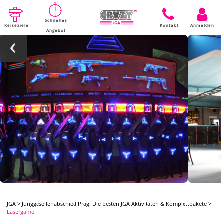
Schnelles
Reiseziele
Kontakt
Anmelden
Angebot
JGA
>
Junggesellenabschied Prag: Die besten JGA Aktivitäten & Komplettpakete
>
Lasergame