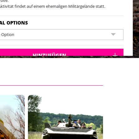
sive.
Aktivität findet auf einem ehemaligen Militärgelände statt.
Gelände befindet sich ca. 1 Stunde vom Stadtzentrum entfernt.
vität am Wochenende verfügbar (gegen Aufpreis auch unter der
AL OPTIONS
e verfügbar).
Aktivität hat eine Gesamtdauer von ca. 4 Stunden.
e Option
15 Personen
 die Gruppe weniger als 10 Teilnehmer hat, kann der Tank mit
r anderen Gruppe geteilt werden
HINZUFÜGEN