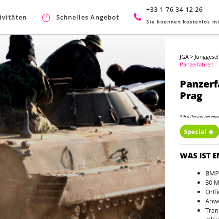
+33 1 76 34 12 26
ivitäten
Schnelles Angebot
Sie koennen kostenlos mi
JGA
>
Junggesel
Panzerfahren
Panzerf
Prag
*Pro Person bei ein
Special 🔥
WAS IST 
BMP
30 M
Örtl
Anwe
Tran