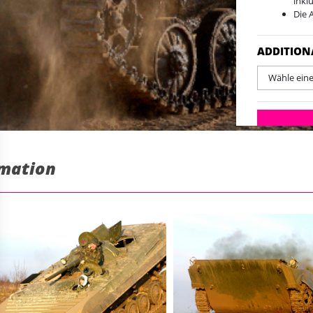
inklu
Die 
Das 
Akti
ADDITION
Woch
Die 
Wähle ein
Max 
Wenn
eine
rmation