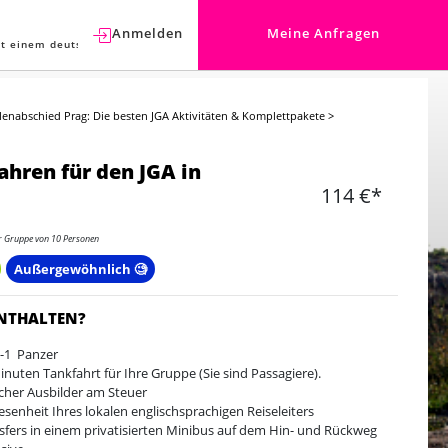
Anmelden
Meine Anfragen
t einem deutschen Berater sprechen.
lenabschied Prag: Die besten JGA Aktivitäten & Komplettpakete
>
ahren für den JGA in
114 €*
er Gruppe von 10 Personen
Außergewöhnlich 🧐
ENTHALTEN?
-1 Panzer
inuten Tankfahrt für Ihre Gruppe (Sie sind Passagiere).
icher Ausbilder am Steuer
senheit Ihres lokalen englischsprachigen Reiseleiters
sfers in einem privatisierten Minibus auf dem Hin- und Rückweg