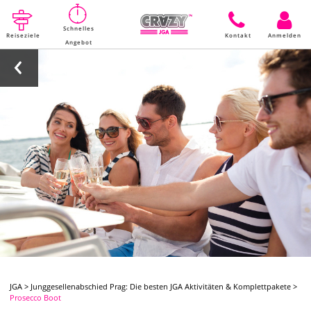
Schnelles
Reiseziele
Kontakt
Anmelden
Angebot
JGA
>
Junggesellenabschied Prag: Die besten JGA Aktivitäten & Komplettpakete
>
Prosecco Boot