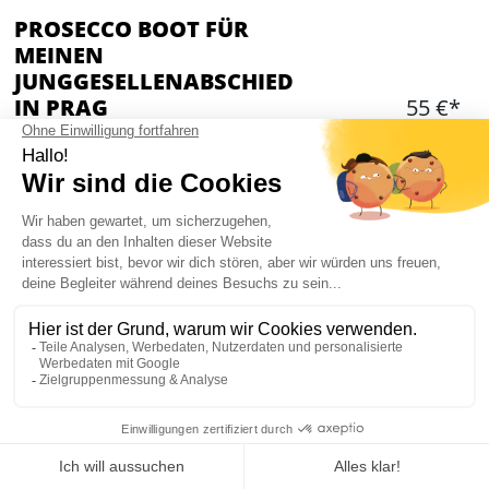
PROSECCO BOOT FÜR
MEINEN
JUNGGESELLENABSCHIED
IN PRAG
55 €*
Hinzufügen
WAS IST ENTHALTEN?
Dauer: 1,5 Stunden
10 Liter Prosecco
Skipper
Kellner/in an bord
Musik nach eurem individuellen Geschmack
Mein JGA in Prag
Lokaler Reiseguide