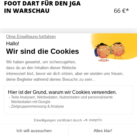
FOOT DART FÜR DEN JGA
IN WARSCHAU
66 €*
Hinzufügen
WAS IST ENTHALTEN?
2 Spielleiter
Ihr bekommt alles an Equipement gestellt, was
ihr benötigen könntet
Das Spiel findet auf einem Outdoor-Feld statt
Spielzeit: 1-2h, je nach Gruppengröße
Der Bräutigam kann hier leider nicht in der Mitte
der Zielscheibe Platz nehmen!
Begleitung durch lokalen Reiseguide
Mein JGA in Warschau
Hin- und Rücktransfer im privatisierten Kleinbus im