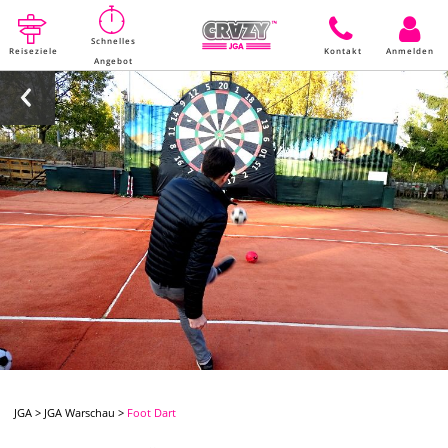
Schnelles
Reiseziele
Kontakt
Anmelden
Angebot
JGA
>
JGA Warschau
>
Foot Dart