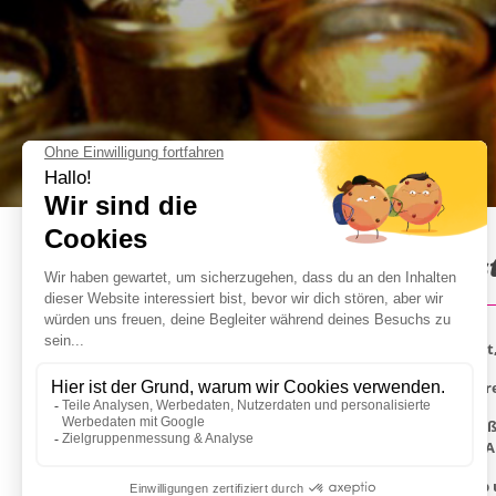
Bar Tour Leidseplein in Ams
Der Leidseplein Pub Crawl ist die beste Möglichke
Sie haben gegen 20:00 Uhr einen Termin mit unser
Danach geht es weiter mit der Eroberung der Straße
und Softdrinks genießen, sodass Sie während der A
Am Ende der Tour begleitet Sie Ihr Guide zum Club