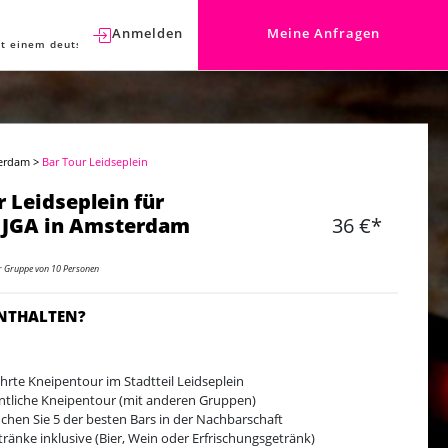
Anmelden
Meine Anfragen
t einem deutschen Berater sprechen.
erdam
>
Bar Tour Leidseplein
r Leidseplein für
 JGA in Amsterdam
36 €*
er Gruppe von 10 Personen
ENTHALTEN?
hrte Kneipentour im Stadtteil Leidseplein
ntliche Kneipentour (mit anderen Gruppen)
chen Sie 5 der besten Bars in der Nachbarschaft
tränke inklusive (Bier, Wein oder Erfrischungsgetränk)