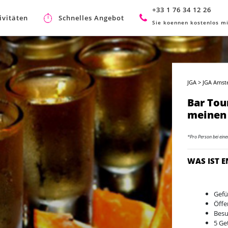
+33 1 76 34 12 26
ivitäten
Schnelles Angebot
Sie koennen kostenlos mi
JGA
>
JGA Amst
Bar Tou
meinen
*Pro Person bei ein
WAS IST 
Gefü
Öffe
Besu
5 Ge