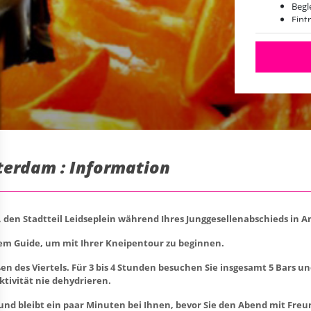
Begl
Eint
terdam : Information
it, den Stadtteil Leidseplein während Ihres Junggesellenabschieds in
em Guide, um mit Ihrer Kneipentour zu beginnen.
n des Viertels. Für 3 bis 4 Stunden besuchen Sie insgesamt 5 Bars u
ktivität nie dehydrieren.
 und bleibt ein paar Minuten bei Ihnen, bevor Sie den Abend mit Freu