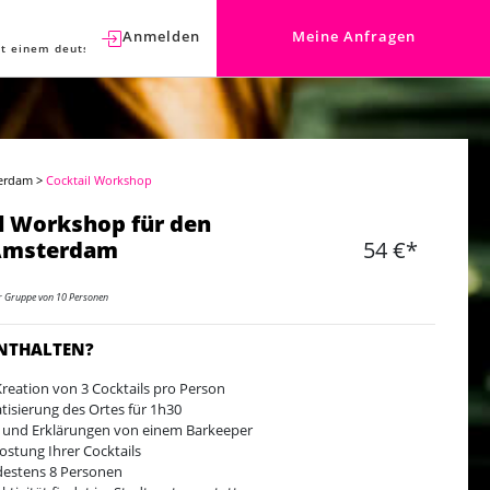
Anmelden
Meine Anfragen
t einem deutschen Berater sprechen.
erdam
>
Cocktail Workshop
l Workshop für den
 Amsterdam
54 €*
er Gruppe von 10 Personen
ENTHALTEN?
Kreation von 3 Cocktails pro Person
atisierung des Ortes für 1h30
e und Erklärungen von einem Barkeeper
ostung Ihrer Cocktails
estens 8 Personen