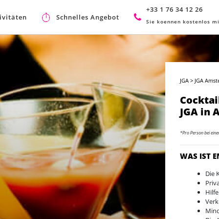
+33 1 76 34 12 26
ivitäten
Schnelles Angebot
Sie koennen kostenlos mi
JGA
>
JGA Amst
Cocktai
JGA in
*Pro Person bei ein
WAS IST 
Die 
Priv
Hilf
Verk
Mind