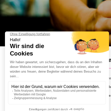
Cocktail Workshop in Amste
Entdecken Sie diese einzigartige Cocktailbar in 
Sie lernen, wie Sie Ihre Shaker schwenken, um je
Selbstverständlich ist ein professioneller Barkee
GUT ZU WISSEN :