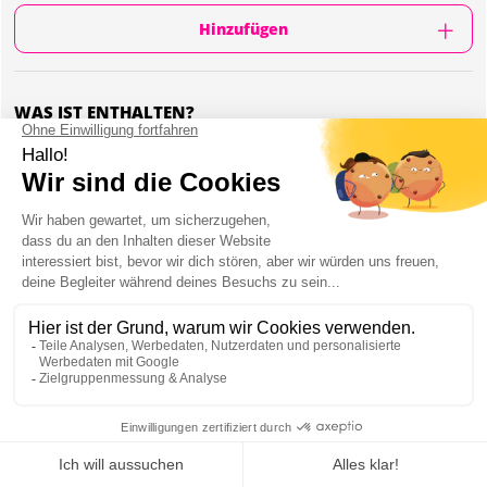
Hinzufügen
WAS IST ENTHALTEN?
Tisch für die Gruppe reserviert
2 Stunden Aktivität
1 Gericht pro Person
Mindestens 5 Personen
1 Getränk pro Person (Bier, Wein, Soft)
Das Restaurant zeigt Fußballspiele an
Später in der Nacht wird das Restaurant zu
einem Club
Mein JGA in Amsterdam
ABENDESSEN IN DER SPORTBAR IN AMSTERDAM