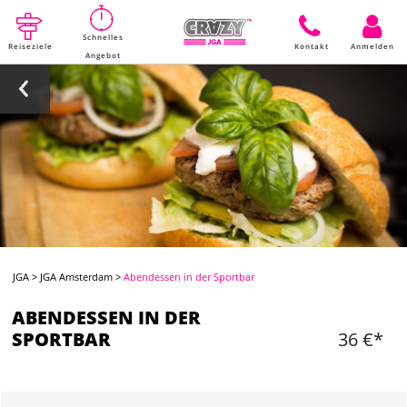
Schnelles
Reiseziele
Kontakt
Anmelden
Angebot
JGA
>
JGA Amsterdam
>
Abendessen in der Sportbar
ABENDESSEN IN DER
SPORTBAR
36 €*