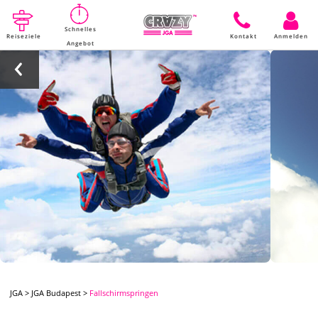
Schnelles
Reiseziele
Kontakt
Anmelden
Angebot
JGA
>
JGA Budapest
>
Fallschirmspringen