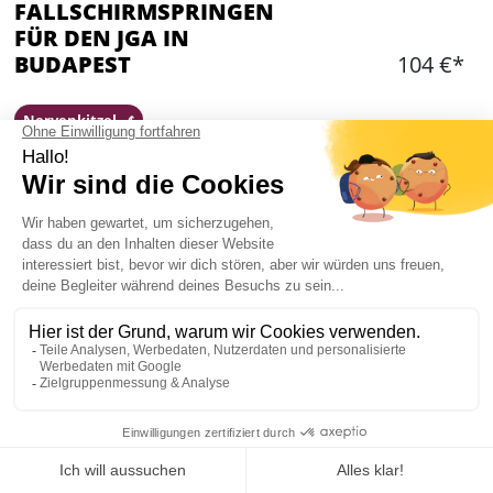
FALLSCHIRMSPRINGEN
FÜR DEN JGA IN
BUDAPEST
104 €*
Nervenkitzel 🎢
Hinzufügen
WAS IST ENTHALTEN?
Sprung für den Bräutigam aus einem
Kleinflugzeug mit einem professionellen
Tandempiloten
Sprung mit Profi mit über 1000 Stunden
Erfahrung
Einweisung, Ausrüstung, Versicherung
Mein JGA in Budapest
Hin- und Rücktransfer für die gesamte Gruppe